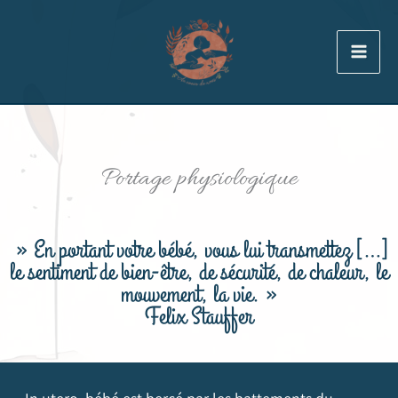
Aller
au
contenu
Portage physiologique
» En portant votre bébé, vous lui transmettez […]
le sentiment de bien-être, de sécurité, de chaleur, le
mouvement, la vie. »
Felix Stauffer