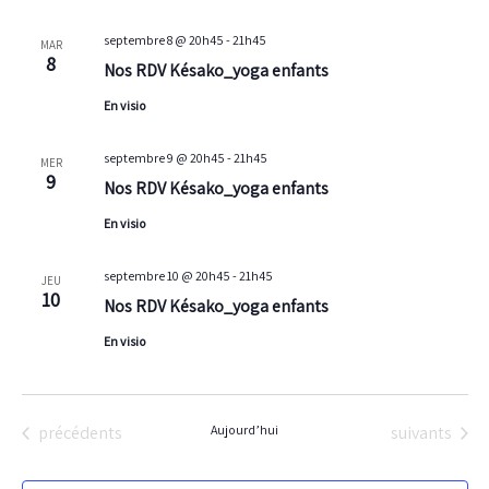
septembre 8 @ 20h45
-
21h45
MAR
8
Nos RDV Késako_yoga enfants
En visio
septembre 9 @ 20h45
-
21h45
MER
9
Nos RDV Késako_yoga enfants
En visio
septembre 10 @ 20h45
-
21h45
JEU
10
Nos RDV Késako_yoga enfants
En visio
Évènements
Évènements
précédents
Aujourd’hui
suivants