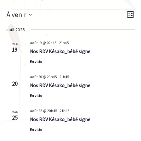
À venir
Évènements
Naviga
Navi
Liste
par
de
Sélectionnez
août 2026
consul
vues
une
Évèn
date.
août 19 @ 20h45
-
21h45
MER
19
Nos RDV Késako_bébé signe
En visio
août 20 @ 20h45
-
21h45
JEU
20
Nos RDV Késako_bébé signe
En visio
août 25 @ 20h45
-
21h45
MAR
25
Nos RDV Késako_bébé signe
En visio